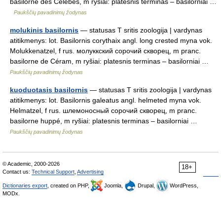
basilorne des Célèbes, m ryšiai: platesnis terminas – basilorniai …
Paukščių pavadinimų žodynas
molukinis basilornis
— statusas T sritis zoologija | vardynas
atitikmenys: lot. Basilornis corythaix angl. long crested myna vok.
Molukkenatzel, f rus. молуккский сорочий скворец, m pranc.
basilorne de Céram, m ryšiai: platesnis terminas – basilorniai …
Paukščių pavadinimų žodynas
kuoduotasis basilornis
— statusas T sritis zoologija | vardynas
atitikmenys: lot. Basilornis galeatus angl. helmeted myna vok.
Helmatzel, f rus. шлемоносный сорочий скворец, m pranc.
basilorne huppé, m ryšiai: platesnis terminas – basilorniai …
Paukščių pavadinimų žodynas
© Academic, 2000-2026
18+
Contact us:
Technical Support
,
Advertising
Dictionaries export
, created on PHP,
Joomla,
Drupal,
WordPress,
MODx.