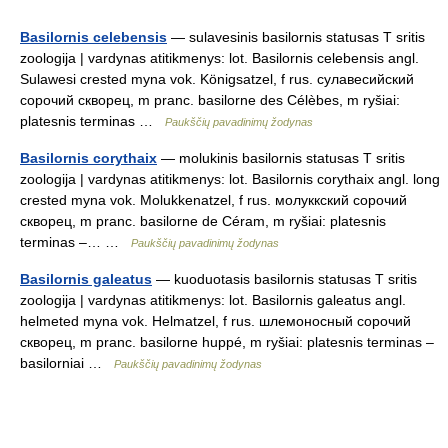
Basilornis celebensis
— sulavesinis basilornis statusas T sritis
zoologija | vardynas atitikmenys: lot. Basilornis celebensis angl.
Sulawesi crested myna vok. Königsatzel, f rus. сулавесийский
сорочий скворец, m pranc. basilorne des Célèbes, m ryšiai:
platesnis terminas …
Paukščių pavadinimų žodynas
Basilornis corythaix
— molukinis basilornis statusas T sritis
zoologija | vardynas atitikmenys: lot. Basilornis corythaix angl. long
crested myna vok. Molukkenatzel, f rus. молуккский сорочий
скворец, m pranc. basilorne de Céram, m ryšiai: platesnis
terminas –… …
Paukščių pavadinimų žodynas
Basilornis galeatus
— kuoduotasis basilornis statusas T sritis
zoologija | vardynas atitikmenys: lot. Basilornis galeatus angl.
helmeted myna vok. Helmatzel, f rus. шлемоносный сорочий
скворец, m pranc. basilorne huppé, m ryšiai: platesnis terminas –
basilorniai …
Paukščių pavadinimų žodynas