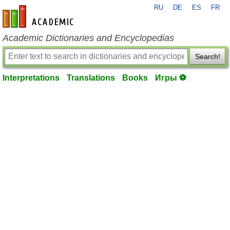
RU
DE
ES
FR
en-academic.com
Academic Dictionaries and Encyclopedias
Search!
Interpretations
Translations
Books
Игры ⚽