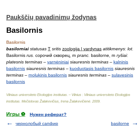
Paukščių pavadinimų žodynas
Basilornis
Basilornis
basilorniai
statusas
T
sritis
zoologija | vardynas
atitikmenys
:
lot.
Basilornis
rus.
сорочий скворец, m
pranc.
basilorne, m
ryšiai
:
platesnis terminas
–
varnėniniai
siauresnis terminas
–
kalninis
basilornis
siauresnis terminas
–
kuoduotasis basilornis
siauresnis
terminas
–
molukinis basilornis
siauresnis terminas
–
sulavesinis
basilornis
Vilniaus universiteto Ekologijos institutas. – Vilnius : Vilniaus universiteto Ekologijos
institutas
.
Mečislovas Žalakevičius, Irena Žalakevičienė
.
2009
.
Игры ⚽
Нужен реферат?
чернолобый сапфир
basilorne