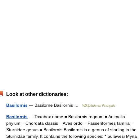
Look at other dictionaries:
Basilornis
— Basilorne Basilornis …
Wikipédia en Français
Basilornis
— Taxobox name = Basilornis regnum = Animalia
phylum = Chordata classis = Aves ordo = Passeriformes familia =
Sturnidae genus = Basilornis Basilornis is a genus of starling in the
Sturnidae family. It contains the following species: * Sulawesi Myna